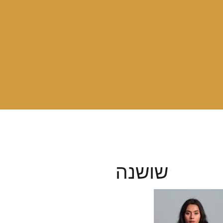
שושנה