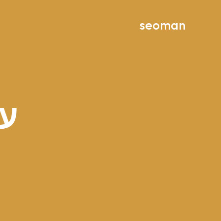
ילוג
תוכן
seoman
עמ
ב