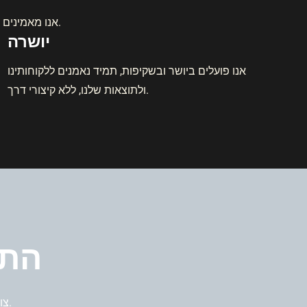
ב-SEOMAN אנו מאמינים בעשייה על פי ערכים ברורים, שמנחים אותנו בכל פעולה שאנו מבצעים.​
יושרה
אנו פועלים ביושר ובשקיפות, תמיד נאמנים ללקוחותינו
ולתוצאות שלנו, ללא קיצורי דרך.
צור קשר עכשיו כדי לקבל ייעוץ חינם ולהתחיל לשדרג את דירוג האתר שלך.